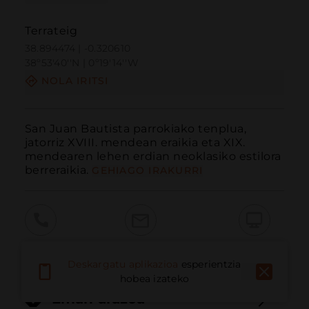
Terrateig
38.894474 | -0.320610
38º53'40''N | 0º19'14''W
NOLA IRITSI
San Juan Bautista parrokiako tenplua, 
jatorriz XVIII. mendean eraikia eta XIX. 
mendearen lehen erdian neoklasiko estilora 
berreraikia.
GEHIAGO IRAKURRI
Deitu
E-posta
Webgunea
Deskargatu aplikazioa
esperientzia
hobea izateko
Eman arazoa