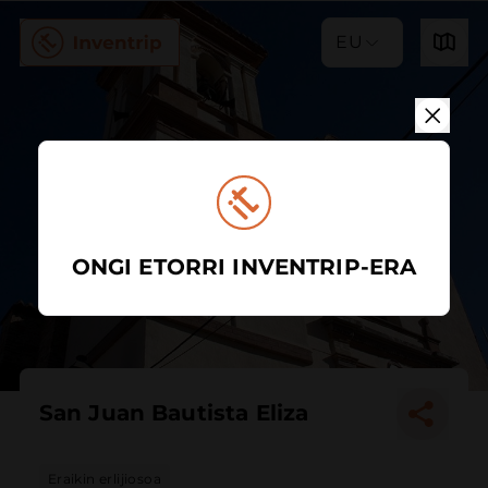
EU
ONGI ETORRI INVENTRIP-ERA
San Juan Bautista Eliza
Eraikin erlijiosoa