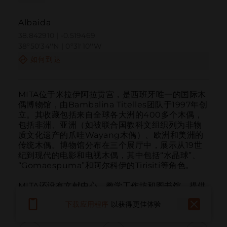
Albaida
38.842910 | -0.519469
38º50'34''N | 0º31'10''W
如何到达
MITA位于米拉伊阿拉贡宫，是西班牙唯一的国际木
偶博物馆，由Bambalina Titelles团队于1997年创
立。其收藏包括来自全球各大洲的400多个木偶，
包括非洲、亚洲（如被联合国教科文组织列为非物
质文化遗产的爪哇Wayang木偶）、欧洲和美洲的
传统木偶。博物馆分布在三个展厅中，展示从19世
纪到现代的电影和电视木偶，其中包括“水晶球”、
“Gomaespuma”和阿尔科伊的Tirisiti等角色。

MITA还设有文献中心、教学工作坊和图书馆，提供
表演、工作坊、导览和年度家庭活动。
下载应用程序
以获得更佳体验