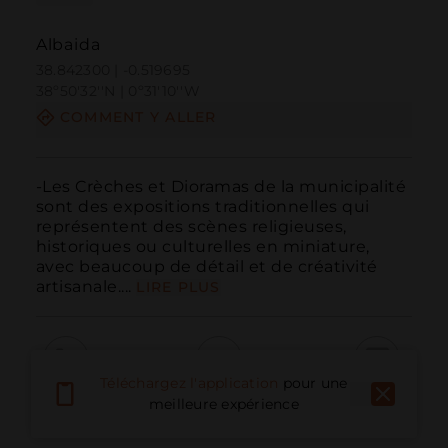
Albaida
38.842300 | -0.519695
38º50'32''N | 0º31'10''W
COMMENT Y ALLER
-Les Crèches et Dioramas de la municipalité 
sont des expositions traditionnelles qui 
représentent des scènes religieuses, 
historiques ou culturelles en miniature, 
avec beaucoup de détail et de créativité 
artisanale....
LIRE PLUS
Téléchargez l'application
pour une
Appeler
E-mail
Site Web
meilleure expérience