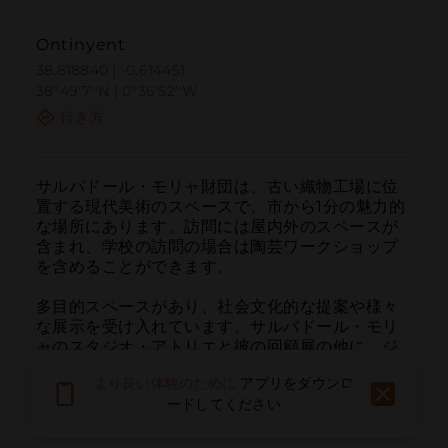
Ontinyent
38.818840 | -0.614451
38º49'7''N | 0º36'52''W
行き方
サルバドール・モリャ財団は、古い織物工場に位
置する現代美術のスペースで、市から1分の魅力的
な場所にあります。訪問には屋内外のスペースが
含まれ、学校の訪問の場合は陶芸ワークショップ
を含めることができます。

多目的スペースがあり、社会文化的な提案や様々
な展示を受け入れています。サルバドール・モリ
ャのスタジオ・アトリエと彼の回顧展の他に、ジ
ョセップ・M・バルトロメの生涯と作品に捧げら
より良い体験のために
アプリをダウンロ
れたもう一つの常設展示「市民『マンドゥカ』」
ードしてください
も訪れることができます。