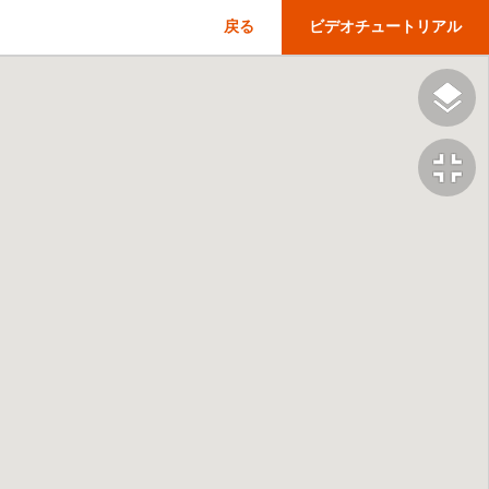
戻る
ビデオチュートリアル
fullscreen_exit