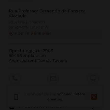
Rua Professor Fernando da Fonseca
Alvalade
38.761216 | -9.160799
38º45'40''N | 9º9'38''W
HOE TE BEREIKEN
Oprichtingsjaar: 2003

50466 zitplaatsen

Architect(en): Tomás Taveira
Bellen
E-mail
Website
Download de app
voor een betere
ervaring
Probleem melden