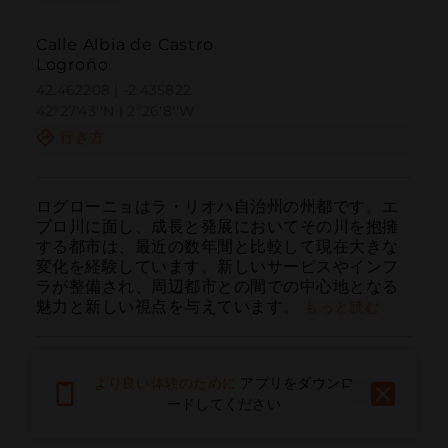
Calle Albia de Castro
Logroño
42.462208 | -2.435822
42º27'43''N | 2º26'8''W
行き方
ログローニョはラ・リオハ自治州の州都です。エ
ブロ川に面し、成長と発展においてその川を抱擁
する都市は、最近の数年間と比較して現在大きな
変化を経験しています。新しいサービスやインフ
ラが整備され、周辺都市との間での中心地となる
魅力と新しい視点を与えています。
もっと読む
より良い体験のために
アプリをダウンロ
ードしてください
呼ぶ
電子メール
ウェブサイト