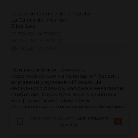
Paseo de la costa de la Caleta
La Caleta de Interián
Silos, Los
28.375452 | -16.793699
28º22'31''N | 16º47'37''W
ЯК ДІСТАТИСЯ
При високій припливі вона 
перетворюється на природний басейн, 
вирізаний у вулканічній скелі. Це 
середнього розміру калюжа з невеликою 
глибиною. Також тут є зона з камінням, 
яка формує маленький пляж. 
Розташована на прекрасному узбережжі 
Лос Сілос, це одне з найбільш 
Завантажте додаток
для кращого
відвідуваних місць місцевими жите...
досвіду
ЧИТАТИ ДАЛІ