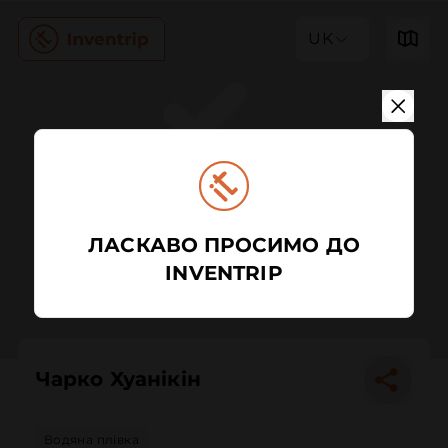
UK
ЛАСКАВО ПРОСИМО ДО
INVENTRIP
Чарко Хуанікін
Водяна плівка