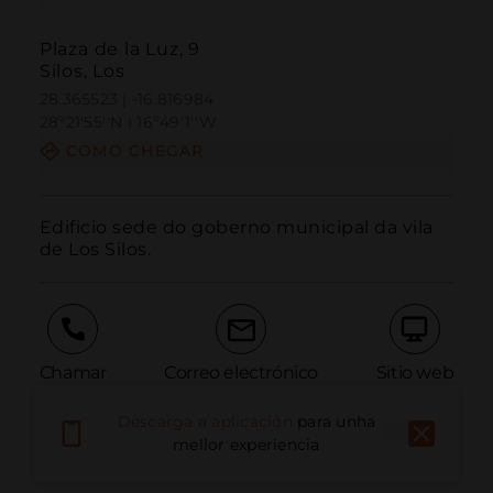
Plaza de la Luz, 9
Silos, Los
28.365523 | -16.816984
28º21'55''N | 16º49'1''W
COMO CHEGAR
Edificio sede do goberno municipal da vila 
de Los Silos.
Chamar
Correo electrónico
Sitio web
Descarga a aplicación
para unha
mellor experiencia
Informar dun problema