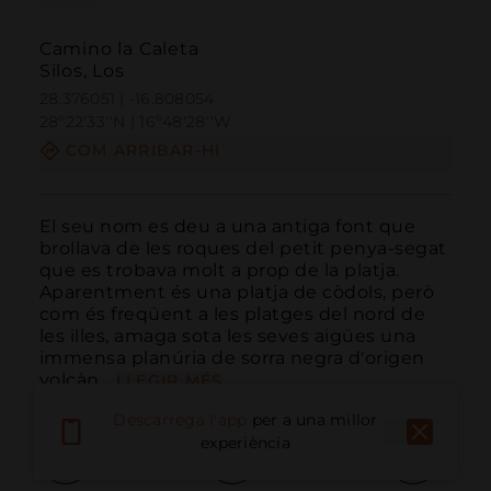
Camino la Caleta
Silos, Los
28.376051 | -16.808054
28º22'33''N | 16º48'28''W
COM ARRIBAR-HI
El seu nom es deu a una antiga font que 
brollava de les roques del petit penya-segat 
que es trobava molt a prop de la platja. 
Aparentment és una platja de còdols, però 
com és freqüent a les platges del nord de 
les illes, amaga sota les seves aigües una 
immensa planúria de sorra negra d'origen 
volcàn...
LLEGIR MÉS
Descarrega l'app
per a una millor
experiència