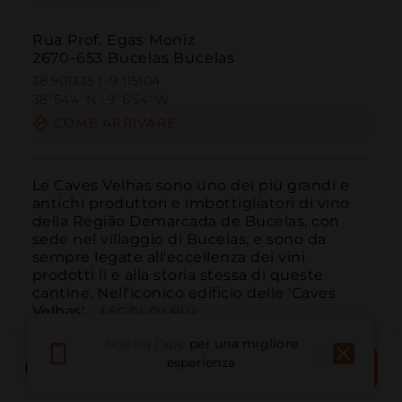
Rua Prof. Egas Moniz
2670-653 Bucelas Bucelas
38.901335 | -9.115104
38º54'4''N | 9º6'54''W
COME ARRIVARE
Le Caves Velhas sono uno dei più grandi e 
antichi produttori e imbottigliatori di vino 
della Região Demarcada de Bucelas, con 
sede nel villaggio di Bucelas, e sono da 
sempre legate all'eccellenza dei vini 
prodotti lì e alla storia stessa di queste 
cantine. Nell'iconico edificio delle 'Caves 
Velhas',...
LEGGI DI PIÙ
Scarica l'app
per una migliore
PRENOTA
esperienza
LUOGO DEL LIBRO
ORA