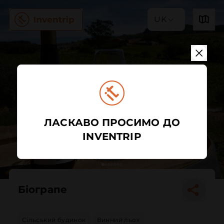
UK
ЛАСКАВО ПРОСИМО ДО
INVENTRIP
Біограпе
Сільський будинок
Винний льох