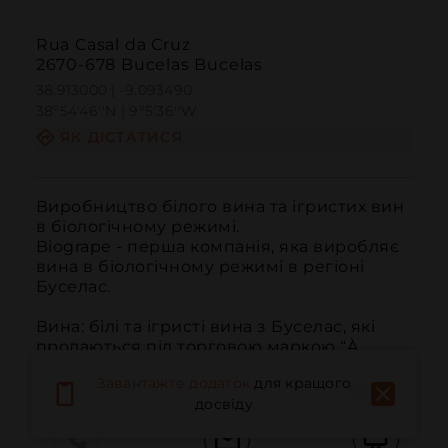
Rua Casal da Cruz
2670-678 Bucelas Bucelas
38.913000 | -9.093490
38º54'46''N | 9º5'36''W
ЯК ДІСТАТИСЯ
Виробництво білого вина та ігристих вин 
в біологічному режимі.

Biogrape - перша компанія, яка виробляє 
вина в біологічному режимі в регіоні 
Буселас.

Вина: білі та ігристі вина з Буселас, які 
продаються під торговою маркою “À 
Parte”.
Завантажте додаток
для кращого
досвіду