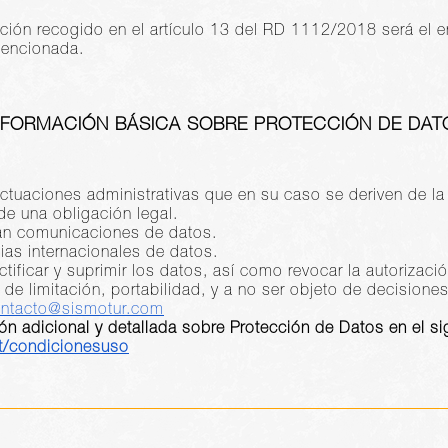
ción recogido en el artículo 13 del RD 1112/2018 será el e
mencionada.
NFORMACIÓN BÁSICA SOBRE PROTECCIÓN DE DAT
 actuaciones administrativas que en su caso se deriven de la
de una obligación legal.
arán comunicaciones de datos.
ias internacionales de datos.
tificar y suprimir los datos, así como revocar la autorizació
s de limitación, portabilidad, y a no ser objeto de decision
ntacto@sismotur.com
ón adicional y detallada sobre Protección de Datos en el si
nt/condicionesuso