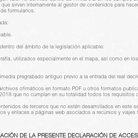
 que sirven internamente al gestor de contenidos para hace
de formularios.
ada:
cable.
dentro del ámbito de la legislación aplicable:
rafía, utilizados especialmente en el mapa, así como en los
media pregrabado antiguo previo a la entrada del real decr
r archivos ofimáticos en formato PDF u otros formatos publi
2018 que no cumplan en su totalidad todos los requisitos d
tenidos de terceros que no estén desarrollados en este serv
os y enlaces a páginas web asociados a recursos y viajes tu
ACIÓN DE LA PRESENTE DECLARACIÓN DE ACCESI