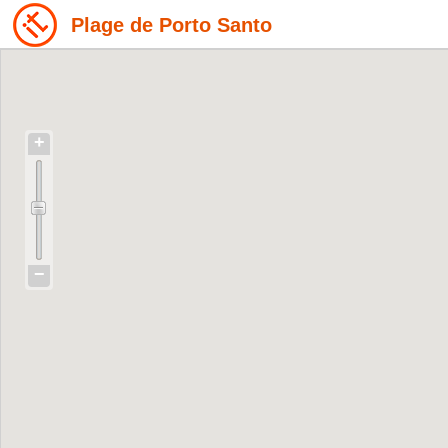
Plage de Porto Santo
+
−