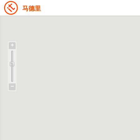
马德里
+
−