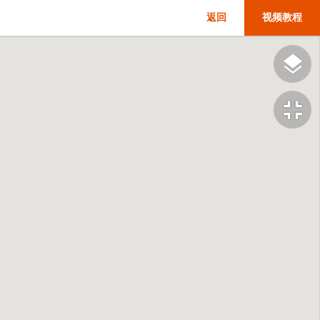
返回
视频教程
fullscreen_exit