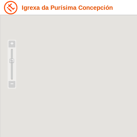
Igrexa da Purísima Concepción
+
−