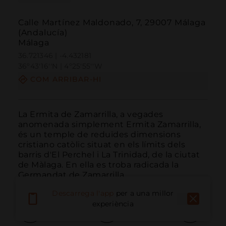
Calle Martínez Maldonado, 7, 29007 Málaga
(Andalucía)
Málaga
36.721346 | -4.432181
36º43'16''N | 4º25'55''W
COM ARRIBAR-HI
La Ermita de Zamarrilla, a vegades 
anomenada simplement Ermita Zamarrilla, 
és un temple de reduïdes dimensions 
cristiano catòlic situat en els límits dels 
barris d'El Perchel i La Trinidad, de la ciutat 
de Màlaga. En ella es troba radicada la 
Germandat de Zamarrilla.
Descarrega l'app
per a una millor
experiència