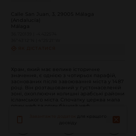
Calle San Juan, 3, 29005 Málaga
(Andalucía)
Málaga
36.720139 | -4.422574
36º43'12''N | 4º25'21''W
ЯК ДІСТАТИСЯ
Храм, який має велике історичне 
значення, є однією з чотирьох парафій, 
заснованих після завоювання міста у 1487 
році. Він розташований у густонаселеній 
зоні, охоплюючи колишні арабські райони 
ісламського міста. Спочатку церква мала 
один неф та один бічний неф.
Завантажте додаток
для кращого
досвіду