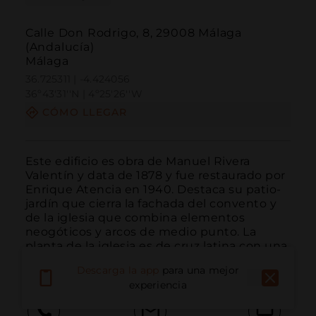
Calle Don Rodrigo, 8, 29008 Málaga
(Andalucía)
Málaga
36.725311 | -4.424056
36º43'31''N | 4º25'26''W
CÓMO LLEGAR
Este edificio es obra de Manuel Rivera 
Valentín y data de 1878 y fue restaurado por 
Enrique Atencia en 1940. Destaca su patio-
jardín que cierra la fachada del convento y 
de la iglesia que combina elementos 
neogóticos y arcos de medio punto. La 
planta de la iglesia es de cruz latina con una 
sola nave...
LEER MÁS
Descarga la app
para una mejor
experiencia