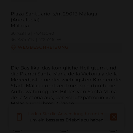
Plaza Santuario, s/n, 29013 Málaga
(Andalucía)
Málaga
36.729113 | -4.413040
36º43'44''N | 4º24'46''W
WEGBESCHREIBUNG
Die Basilika, das königliche Heiligtum und 
die Pfarrei Santa María de la Victoria y de la 
Merced, ist eine der wichtigsten Kirchen der 
Stadt Málaga und zeichnet sich durch die 
Aufbewahrung des Bildes von Santa María 
de la Victoria aus, der Schutzpatronin von 
Málaga und ihrer Diözese.
Laden Sie die Anwendung herunter,
um ein besseres Erlebnis zu haben