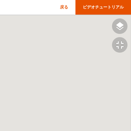
戻る
ビデオチュートリアル
fullscreen_exit