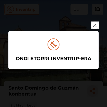
EU
ONGI ETORRI INVENTRIP-ERA
Santo Domingo de Guzmán
konbentua
Eraikin erlijiosoa