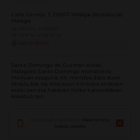
Calle Cerrojo, 1, 29007 Málaga (Andalucía)
Málaga
36.719397 | -4.426261
36º43'9''N | 4º25'34''W
NOLA IRITSI
Santo Domingo de Guzmán elizak, 
Malagako Santo Domingo monasterio 
moduan ezaguna, XV. mendea data duen 
tenplu bat da, kristauen konkista ondoren 
eraiki zen eta hasieran hiriko kanpoaldean 
kokatua zen.
Deskargatu aplikazioa
esperientzia
hobea izateko
Deitu
E-posta
Webgunea