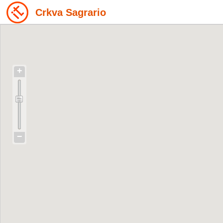
Crkva Sagrario
+
−