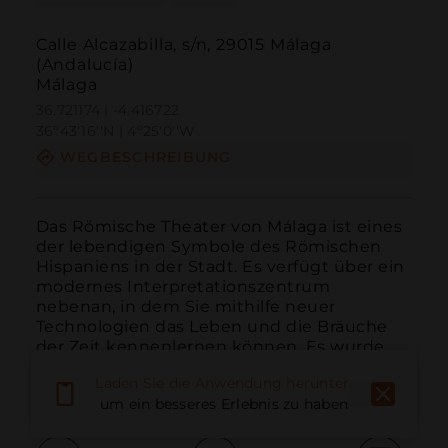
Calle Alcazabilla, s/n, 29015 Málaga
(Andalucía)
Málaga
36.721174 | -4.416722
36º43'16''N | 4º25'0''W
WEGBESCHREIBUNG
Das Römische Theater von Málaga ist eines 
der lebendigen Symbole des Römischen 
Hispaniens in der Stadt. Es verfügt über ein 
modernes Interpretationszentrum 
nebenan, in dem Sie mithilfe neuer 
Technologien das Leben und die Bräuche 
der Zeit kennenlernen können. Es wurde 
auch seine ursprüngliche Nutzun...
Laden Sie die Anwendung herunter,
WEITER LESEN
um ein besseres Erlebnis zu haben