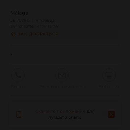
Málaga
36.702915 | -4.436823
36º42'10''N | 4º26'12''W
КАК ДОБРАТЬСЯ
-
Вызов
Электронная почта
Веб-сайт
Сообщить о проблеме
Скачайте приложение
для
лучшего опыта