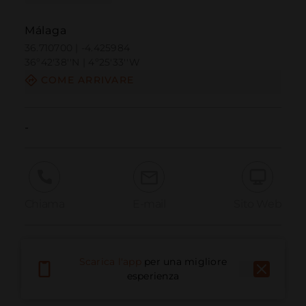
Málaga
36.710700 | -4.425984
36º42'38''N | 4º25'33''W
COME ARRIVARE
-
Chiama
E-mail
Sito Web
Segnala problema
Scarica l'app
per una migliore
esperienza