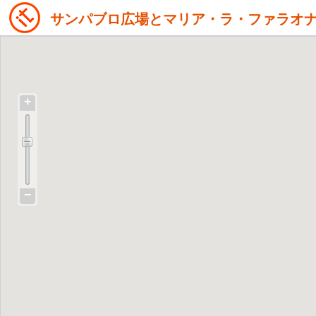
サンパブロ広場とマリア・ラ・ファラオ
+
−