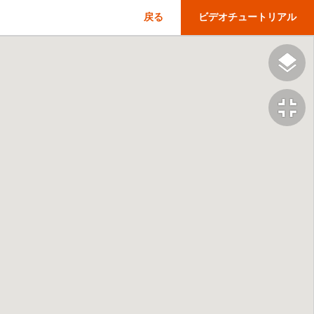
戻る
ビデオチュートリアル
fullscreen_exit