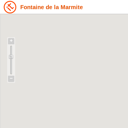
Fontaine de la Marmite
+
−