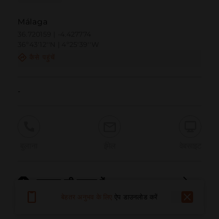
Málaga
36.720159 | -4.427774
36º43'12''N | 4º25'39''W
कैसे पहुंचें
-
बुलाना
ईमेल
वेबसाइट
समस्या की सूचना दें
बेहतर अनुभव के लिए
ऐप डाउनलोड करें