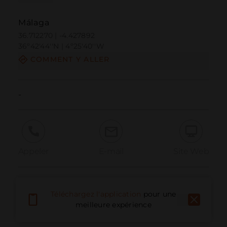
Málaga
36.712270 | -4.427892
36º42'44''N | 4º25'40''W
COMMENT Y ALLER
-
Appeler
E-mail
Site Web
Signaler un problème
Téléchargez l'application
pour une
meilleure expérience