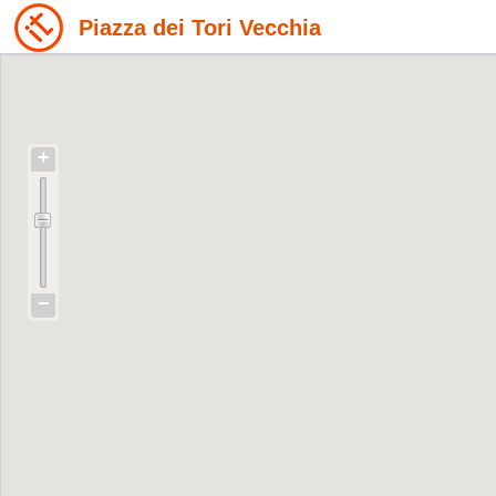
Piazza dei Tori Vecchia
+
−