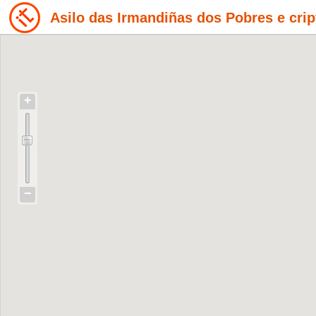
Asilo das Irmandiñas dos Pobres e crip
+
−