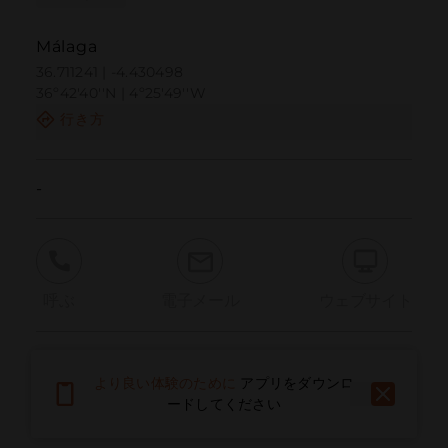
Málaga
36.711241 | -4.430498
36º42'40''N | 4º25'49''W
行き方
-
呼ぶ
電子メール
ウェブサイト
問題を報告する
より良い体験のために
アプリをダウンロ
ードしてください