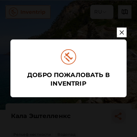
RU
ДОБРО ПОЖАЛОВАТЬ В
INVENTRIP
Кала Эштелленкс
Рельеф местности
Водопад