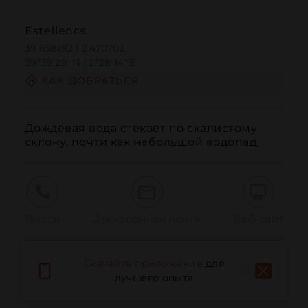
Estellencs
39.658192 | 2.470702
39º39'29''N | 2º28'14''E
КАК ДОБРАТЬСЯ
Дождевая вода стекает по скалистому 
склону, почти как небольшой водопад.
Вызов
Электронная почта
Веб-сайт
Скачайте приложение
для
Сообщить о проблеме
лучшего опыта