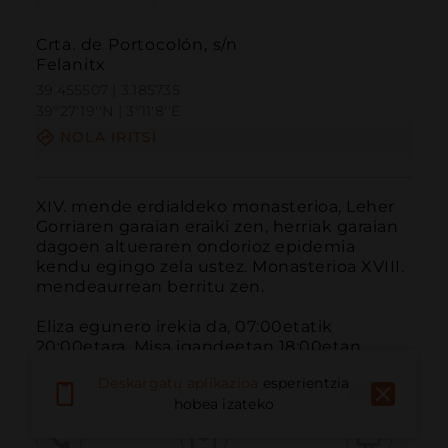
Crta. de Portocolón, s/n
Felanitx
39.455507 | 3.185735
39º27'19''N | 3º11'8''E
NOLA IRITSI
XIV. mende erdialdeko monasterioa, Leher 
Gorriaren garaian eraiki zen, herriak garaian 
dagoen altueraren ondorioz epidemia 
kendu egingo zela ustez. Monasterioa XVIII. 
mendeaurrean berritu zen.

Eliza egunero irekia da, 07:00etatik 
20:00etara. Misa igandeetan 18:00etan 
ospatzen da.
Deskargatu aplikazioa
esperientzia
hobea izateko