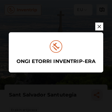
EU
ONGI ETORRI INVENTRIP-ERA
Sant Salvador Santutegia
Eraikin erlijiosoa