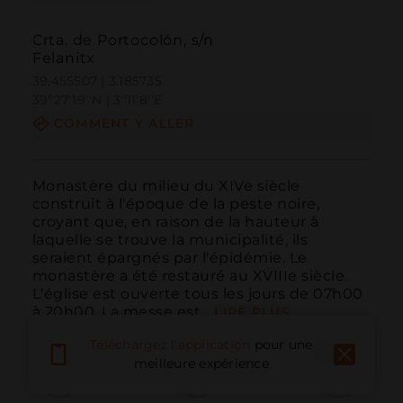
Crta. de Portocolón, s/n
Felanitx
39.455507 | 3.185735
39º27'19''N | 3º11'8''E
COMMENT Y ALLER
Monastère du milieu du XIVe siècle 
construit à l'époque de la peste noire, 
croyant que, en raison de la hauteur à 
laquelle se trouve la municipalité, ils 
seraient épargnés par l'épidémie. Le 
monastère a été restauré au XVIIIe siècle. 
L'église est ouverte tous les jours de 07h00 
à 20h00. La messe est...
LIRE PLUS
Téléchargez l'application
pour une
meilleure expérience