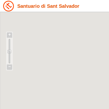
Santuario di Sant Salvador
+
−