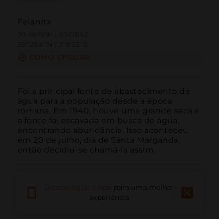
Felanitx
39.467991 | 3.147842
39º28'4''N | 3º8'52''E
COMO CHEGAR
Foi a principal fonte de abastecimento de 
água para a população desde a época 
romana. Em 1940, houve uma grande seca e 
a fonte foi escavada em busca de água, 
encontrando abundância. Isso aconteceu 
em 20 de julho, dia de Santa Margarida, 
então decidiu-se chamá-la assim.
Descarregue a App
para uma melhor
experiência
Ligar
E-mail
Site