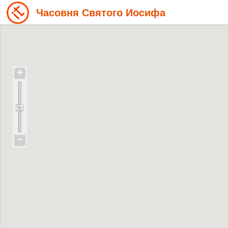
Часовня Святого Иосифа
+
−