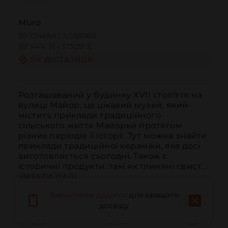
Muro
39.734668 | 3.058060
39º44'4''N | 3º3'29''E
ЯК ДІСТАТИСЯ
Розташований у будинку XVII століття на 
вулиці Майор, це цікавий музей, який 
містить приклади традиційного 
сільського життя Майорки протягом 
різних періодів її історії. Тут можна знайти 
приклади традиційної кераміки, яка досі 
виготовляється сьогодні. Також є 
історичні продукти, такі як глиняні свист...
ЧИТАТИ ДАЛІ
Завантажте додаток
для кращого
досвіду