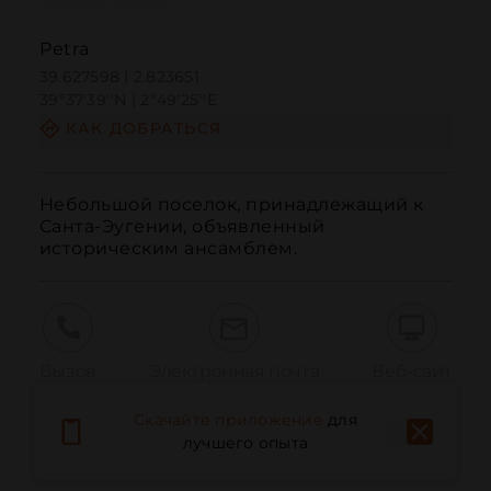
Petra
39.627598 | 2.823651
39º37'39''N | 2º49'25''E
КАК ДОБРАТЬСЯ
Небольшой поселок, принадлежащий к 
Санта-Эугении, объявленный 
историческим ансамблем.
Вызов
Электронная почта
Веб-сайт
Скачайте приложение
для
лучшего опыта
Сообщить о проблеме