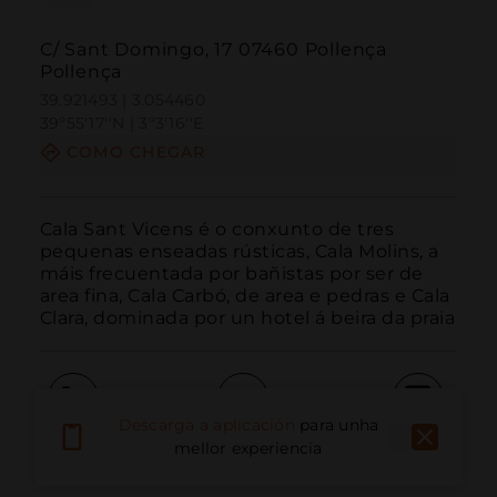
C/ Sant Domingo, 17 07460 Pollença
Pollença
39.921493 | 3.054460
39º55'17''N | 3º3'16''E
COMO CHEGAR
Cala Sant Vicens é o conxunto de tres 
pequenas enseadas rústicas, Cala Molins, a 
máis frecuentada por bañistas por ser de 
area fina, Cala Carbó, de area e pedras e Cala 
Clara, dominada por un hotel á beira da praia
Descarga a aplicación
para unha
Chamar
Correo electrónico
Sitio web
mellor experiencia