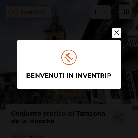
IT
BENVENUTI IN INVENTRIP
Conjunto storico di Tarazona
de la Mancha
Nucleo urbano