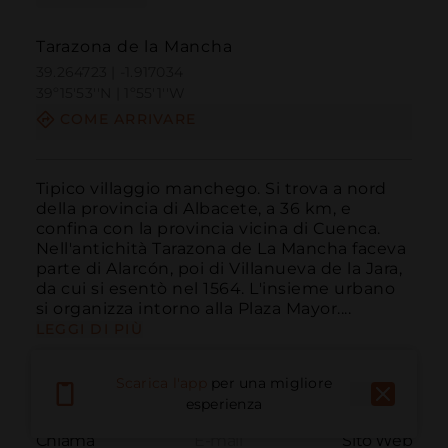
Tarazona de la Mancha
39.264723 | -1.917034
39º15'53''N | 1º55'1''W
COME ARRIVARE
Tipico villaggio manchego. Si trova a nord 
della provincia di Albacete, a 36 km, e 
confina con la provincia vicina di Cuenca. 
Nell'antichità Tarazona de La Mancha faceva 
parte di Alarcón, poi di Villanueva de la Jara, 
da cui si esentò nel 1564. L'insieme urbano 
si organizza intorno alla Plaza Mayor....
LEGGI DI PIÙ
Scarica l'app
per una migliore
esperienza
Chiama
E-mail
Sito Web