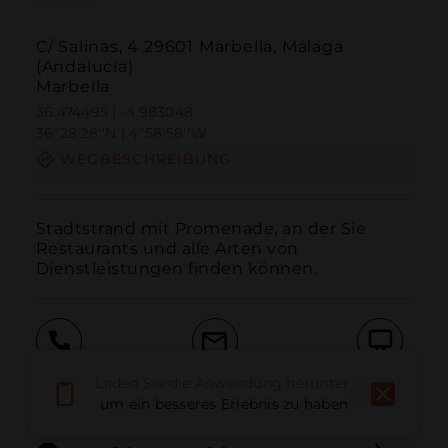
C/ Salinas, 4 29601 Marbella, Málaga
(Andalucía)
Marbella
36.474495 | -4.983048
36º28'28''N | 4º58'58''W
WEGBESCHREIBUNG
Stadtstrand mit Promenade, an der Sie 
Restaurants und alle Arten von 
Dienstleistungen finden können.
Anruf
E-Mail
Website
Laden Sie die Anwendung herunter,
um ein besseres Erlebnis zu haben