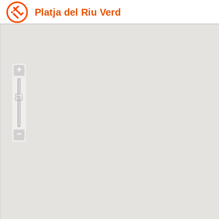
Platja del Riu Verd
+
−