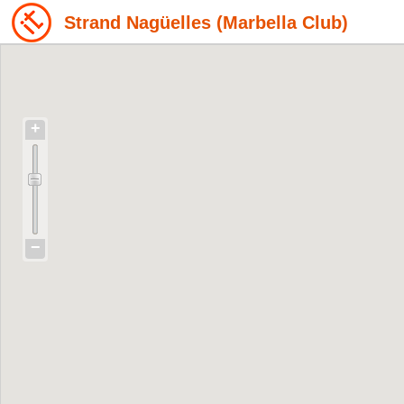
Strand Nagüelles (Marbella Club)
+
−