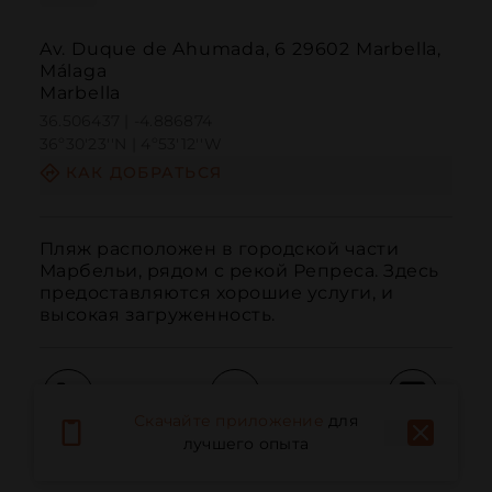
Av. Duque de Ahumada, 6 29602 Marbella,
Málaga
Marbella
36.506437 | -4.886874
36º30'23''N | 4º53'12''W
КАК ДОБРАТЬСЯ
Пляж расположен в городской части 
Марбельи, рядом с рекой Репреса. Здесь 
предоставляются хорошие услуги, и 
высокая загруженность.
Скачайте приложение
для
Вызов
Электронная почта
Веб-сайт
лучшего опыта