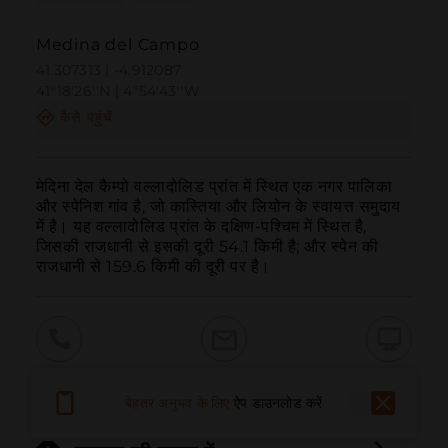
Medina del Campo
41.307313 | -4.912087
41º18'26''N | 4º54'43''W
कैसे पहुंचें
मेदिना देल कैम्पो वल्लादोलिड प्रांत में स्थित एक नगर पालिका 
और स्पेनिश गांव है, जो कास्तिया और लियोन के स्वायत्त समुदाय 
में है। यह वल्लादोलिड प्रांत के दक्षिण-पश्चिम में स्थित है, 
जिसकी राजधानी से इसकी दूरी 54.1 किमी है; और स्पेन की 
राजधानी से 159.6 किमी की दूरी पर है।
बुलाना
ईमेल
वेबसाइट
बेहतर अनुभव के लिए
ऐप डाउनलोड करें