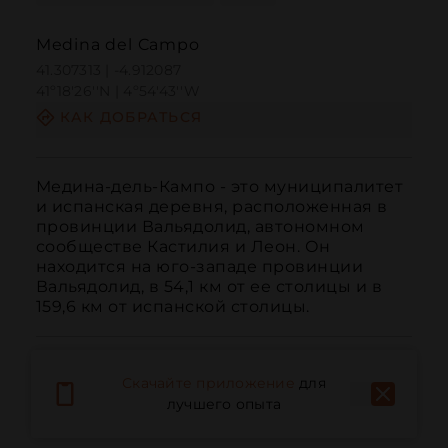
Medina del Campo
41.307313 | -4.912087
41º18'26''N | 4º54'43''W
КАК ДОБРАТЬСЯ
Медина-дель-Кампо - это муниципалитет 
и испанская деревня, расположенная в 
провинции Вальядолид, автономном 
сообществе Кастилия и Леон. Он 
находится на юго-западе провинции 
Вальядолид, в 54,1 км от ее столицы и в 
159,6 км от испанской столицы.
Скачайте приложение
для
лучшего опыта
Вызов
Электронная почта
Веб-сайт