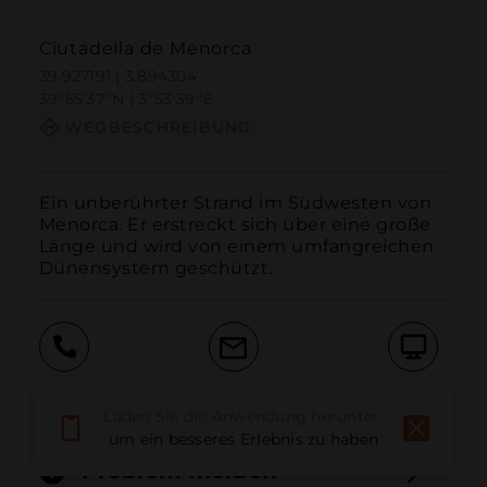
Ciutadella de Menorca
39.927191 | 3.894304
39º55'37''N | 3º53'39''E
WEGBESCHREIBUNG
Ein unberührter Strand im Südwesten von 
Menorca. Er erstreckt sich über eine große 
Länge und wird von einem umfangreichen 
Dünensystem geschützt.
Anruf
E-Mail
Website
Laden Sie die Anwendung herunter,
um ein besseres Erlebnis zu haben
Problem melden